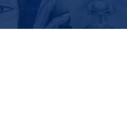
+212 6 54 48 66 54
contact@casablancamarathon.com
a © Droits réservés - 2026