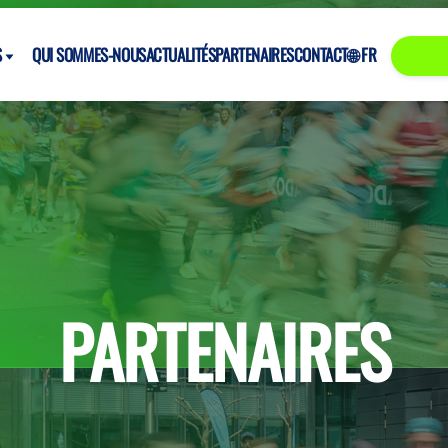
S
QUI SOMMES-NOUS
ACTUALITÉS
PARTENAIRES
CONTACT
🌐 FR
PARTENAIRES