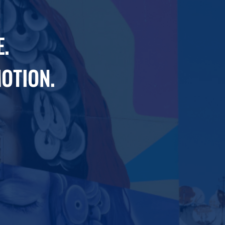
.
MOTION.