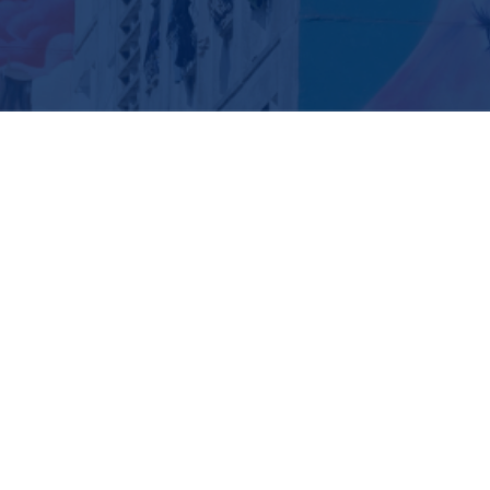
Association des Coureurs du Grand Casablanc
—
Politique de confidentialité (app)